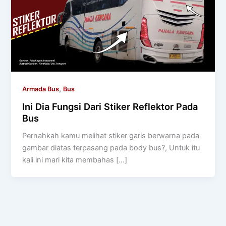
,
Armada Bus
Bus
Ini Dia Fungsi Dari Stiker Reflektor Pada
Bus
Pernahkah kamu melihat stiker garis berwarna pada
gambar diatas terpasang pada body bus?, Untuk itu
kali ini mari kita membahas […]