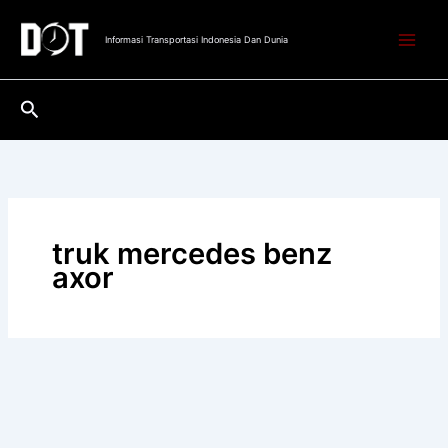
Lewati
ke
Informasi Transportasi Indonesia Dan Dunia
konten
Cari
truk mercedes benz
axor