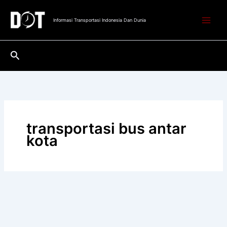
Lewati
ke
Informasi Transportasi Indonesia Dan Dunia
konten
Cari
transportasi bus antar
kota