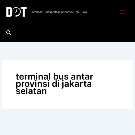
Lewati
ke
Informasi Transportasi Indonesia Dan Dunia
konten
Cari
terminal bus antar
provinsi di jakarta
selatan