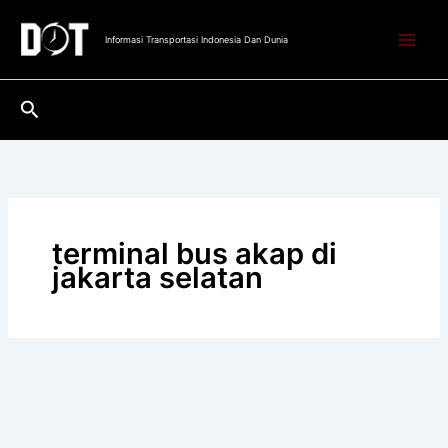
Lewati
ke
Informasi Transportasi Indonesia Dan Dunia
konten
Cari
terminal bus akap di
jakarta selatan