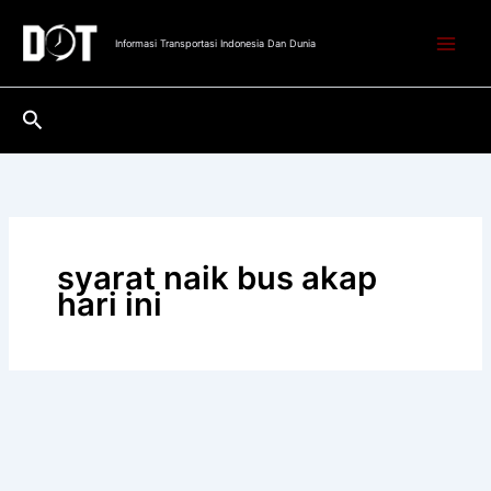
Lewati
ke
Informasi Transportasi Indonesia Dan Dunia
konten
Cari
syarat naik bus akap
hari ini