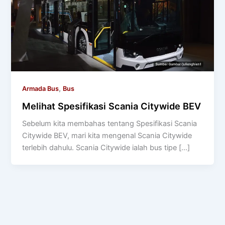
,
Armada Bus
Bus
Melihat Spesifikasi Scania Citywide BEV
Sebelum kita membahas tentang Spesifikasi Scania
Citywide BEV, mari kita mengenal Scania Citywide
terlebih dahulu. Scania Citywide ialah bus tipe […]