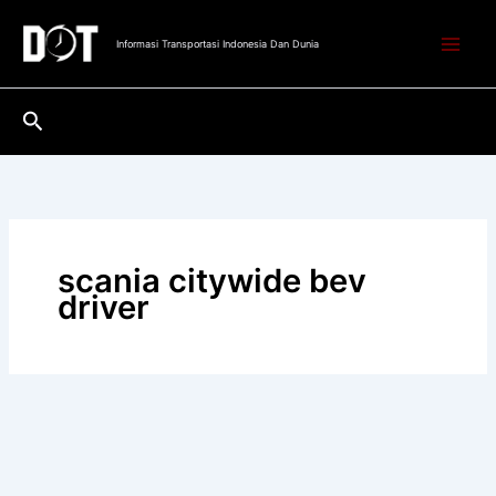
Lewati
ke
Informasi Transportasi Indonesia Dan Dunia
konten
Cari
scania citywide bev
driver