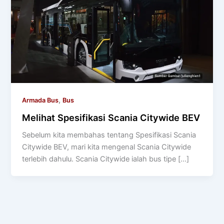
,
Armada Bus
Bus
Melihat Spesifikasi Scania Citywide BEV
Sebelum kita membahas tentang Spesifikasi Scania
Citywide BEV, mari kita mengenal Scania Citywide
terlebih dahulu. Scania Citywide ialah bus tipe […]