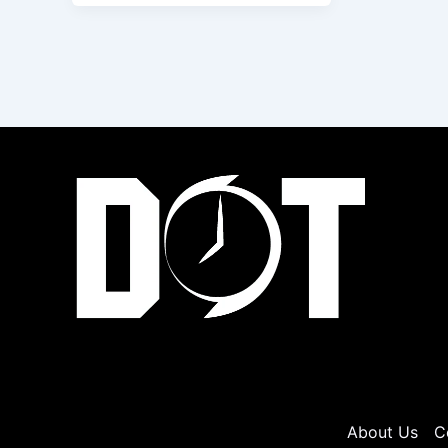
About Us
C