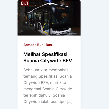
,
Armada Bus
Bus
Melihat Spesifikasi
Scania Citywide BEV
Sebelum kita membahas
tentang Spesifikasi Scania
Citywide BEV, mari kita
mengenal Scania Citywide
terlebih dahulu. Scania
Citywide ialah bus tipe […]