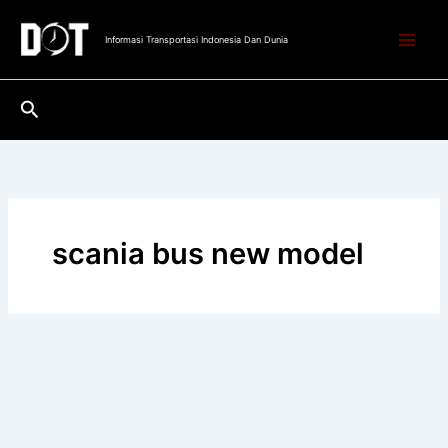
Lewati
ke
Informasi Transportasi Indonesia Dan Dunia
konten
Cari
scania bus new model