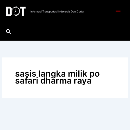
Lewati
ke
Informasi Transportasi Indonesia Dan Dunia
konten
Cari
sasis langka milik po
safari dharma raya