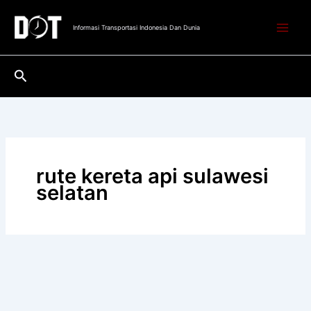
Lewati
ke
Informasi Transportasi Indonesia Dan Dunia
konten
Cari
rute kereta api sulawesi
selatan