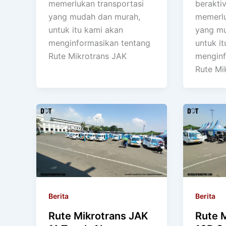
memerlukan transportasi
beraktiv
yang mudah dan murah,
memerlu
untuk itu kami akan
yang mu
menginformasikan tentang
untuk i
Rute Mikrotrans JAK
menginf
Rute Mi
Berita
Berita
Rute Mikrotrans JAK
Rute 