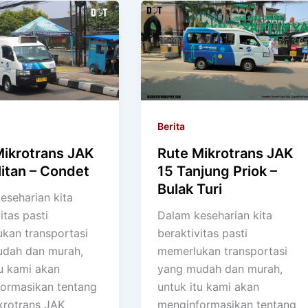
Berita
Mikrotrans JAK
Rute Mikrotrans JAK
ilitan – Condet
15 Tanjung Priok –
Bulak Turi
eseharian kita
itas pasti
Dalam keseharian kita
kan transportasi
beraktivitas pasti
dah dan murah,
memerlukan transportasi
tu kami akan
yang mudah dan murah,
ormasikan tentang
untuk itu kami akan
krotrans JAK
menginformasikan tentang