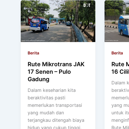
Berita
Berita
Rute 
Rute Mikrotrans JAK
16 Cil
17 Senen – Pulo
Gadung
Dalam k
beraktiv
Dalam keseharian kita
memerlu
beraktivitas pasti
yang mu
memerlukan transportasi
untuk i
yang mudah dan
menginf
terjangkau ditengah biaya
Rute Mi
hidup yang cukup tinggi,