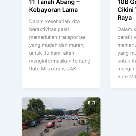
11 Tanah Abang –
10B G
Kebayoran Lama
Cikini
Raya
Dalam keseharian kita
beraktivitas pasti
Dalam k
memerlukan transportasi
beraktiv
yang mudah dan murah,
memerlu
untuk itu kami akan
yang mu
menginformasikan tentang
untuk i
Rute Mikrotrans JAK
menginf
Rute Mi