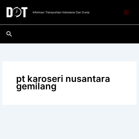
Lewati
ke
Informasi Transportasi Indonesia Dan Dunia
konten
Cari
pt karoseri nusantara
gemilang