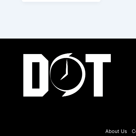
About Us
C