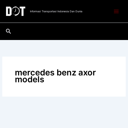
Lewati
ke
Informasi Transportasi Indonesia Dan Dunia
konten
Cari
mercedes benz axor
models