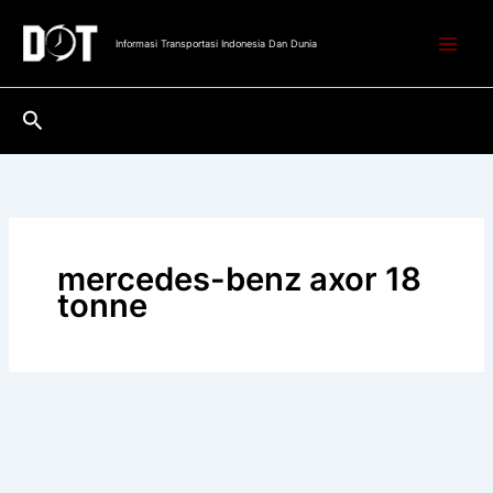
Lewati
ke
Informasi Transportasi Indonesia Dan Dunia
konten
Cari
mercedes-benz axor 18
tonne