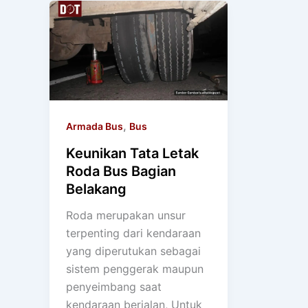
,
Armada Bus
Bus
Keunikan Tata Letak
Roda Bus Bagian
Belakang
Roda merupakan unsur
terpenting dari kendaraan
yang diperutukan sebagai
sistem penggerak maupun
penyeimbang saat
kendaraan berjalan, Untuk