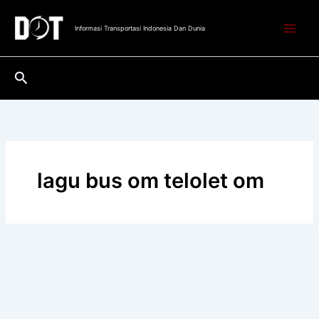
Lewati
ke
Informasi Transportasi Indonesia Dan Dunia
konten
Cari
lagu bus om telolet om