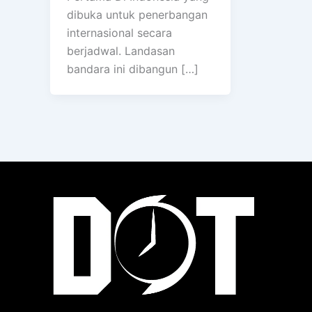
dibuka untuk penerbangan
internasional secara
berjadwal. Landasan
bandara ini dibangun […]