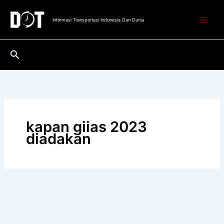
Lewati
ke
Informasi Transportasi Indonesia Dan Dunia
konten
Cari
kapan giias 2023
diadakan