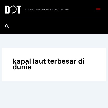
Lewati
ke
Informasi Transportasi Indonesia Dan Dunia
konten
Cari
kapal laut terbesar di
dunia