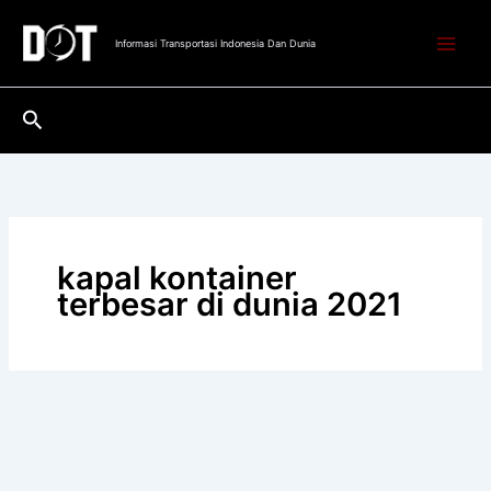
Lewati
ke
Informasi Transportasi Indonesia Dan Dunia
konten
Cari
kapal kontainer
terbesar di dunia 2021