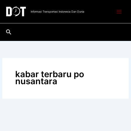
Lewati
ke
Informasi Transportasi Indonesia Dan Dunia
konten
Cari
kabar terbaru po
nusantara