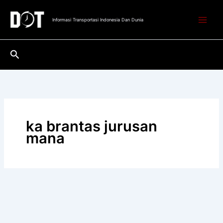
Lewati
ke
Informasi Transportasi Indonesia Dan Dunia
konten
Cari
ka brantas jurusan
mana