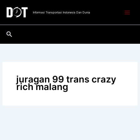
Lewati
ke
Informasi Transportasi Indonesia Dan Dunia
konten
Cari
juragan 99 trans crazy
rich malang