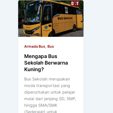
,
Armada Bus
Bus
Mengapa Bus
Sekolah Berwarna
Kuning?
Bus Sekolah merupakan
moda transportasi yang
diperuntukan untuk pelajar
mulai dari jenjang SD, SMP,
hingga SMA/SMK
(Sederajat) untuk