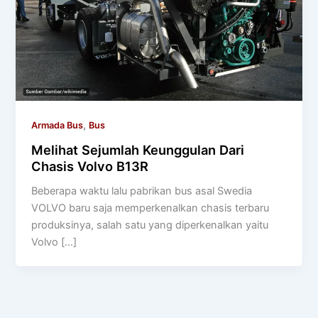
,
Armada Bus
Bus
Melihat Sejumlah Keunggulan Dari
Chasis Volvo B13R
Beberapa waktu lalu pabrikan bus asal Swedia
VOLVO baru saja memperkenalkan chasis terbaru
produksinya, salah satu yang diperkenalkan yaitu
Volvo […]