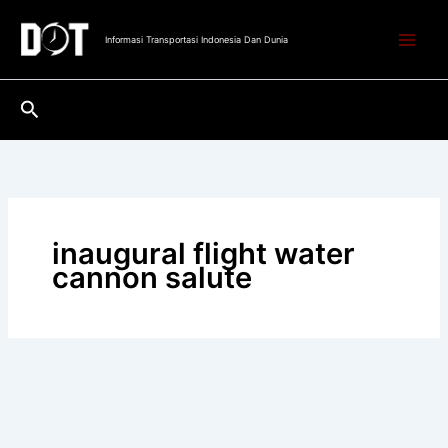
Lewati
ke
Informasi Transportasi Indonesia Dan Dunia
konten
Cari
inaugural flight water
cannon salute