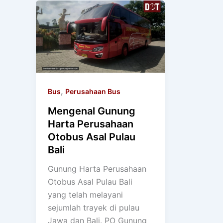
,
Bus
Perusahaan Bus
Mengenal Gunung
Harta Perusahaan
Otobus Asal Pulau
Bali
Gunung Harta Perusahaan
Otobus Asal Pulau Bali
yang telah melayani
sejumlah trayek di pulau
Jawa dan Bali. PO Gunung