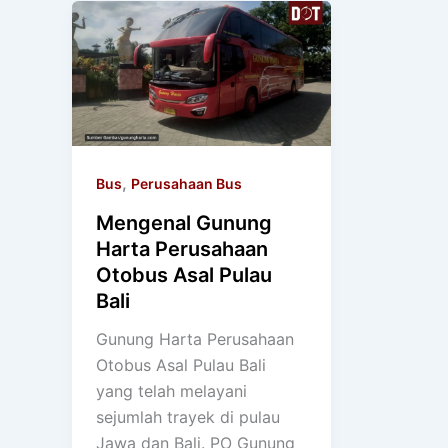
,
Bus
Perusahaan Bus
Mengenal Gunung
Harta Perusahaan
Otobus Asal Pulau
Bali
Gunung Harta Perusahaan
Otobus Asal Pulau Bali
yang telah melayani
sejumlah trayek di pulau
Jawa dan Bali. PO Gunung