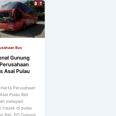
usahaan Bus
nal Gunung
 Perusahaan
s Asal Pulau
Harta Perusahaan
Asal Pulau Bali
lah melayani
 trayek di pulau
n Bali. PO Gunung