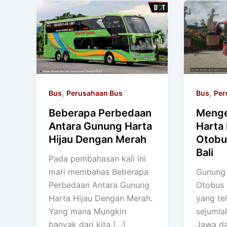
,
,
Bus
Perusahaan Bus
Bus
Per
Beberapa Perbedaan
Menge
Antara Gunung Harta
Harta
Hijau Dengan Merah
Otobu
Bali
Pada pembahasan kali ini
mari membahas Beberapa
Gunung 
Perbedaan Antara Gunung
Otobus 
Harta Hijau Dengan Merah.
yang te
Yang mana Mungkin
sejumlah
banyak dari kita […]
Jawa da