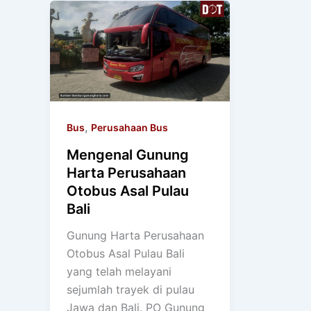
,
Bus
Perusahaan Bus
Mengenal Gunung
Harta Perusahaan
Otobus Asal Pulau
Bali
Gunung Harta Perusahaan
Otobus Asal Pulau Bali
yang telah melayani
sejumlah trayek di pulau
Jawa dan Bali. PO Gunung