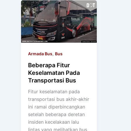
,
Armada Bus
Bus
Beberapa Fitur
Keselamatan Pada
Transportasi Bus
Fitur keselamatan pada
transportasi bus akhir-akhir
ini ramai diperbincangkan
setelah beberapa deretan
insiden kecelakaan lalu
lintas yang melibatkan bus