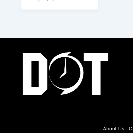
About Us
C