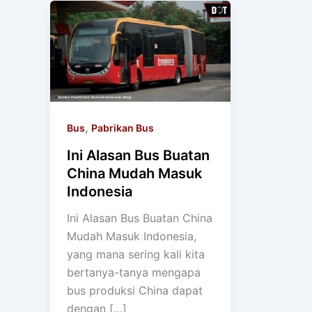
,
Bus
Pabrikan Bus
Ini Alasan Bus Buatan
China Mudah Masuk
Indonesia
Ini Alasan Bus Buatan China
Mudah Masuk Indonesia,
yang mana sering kali kita
bertanya-tanya mengapa
bus produksi China dapat
dengan […]