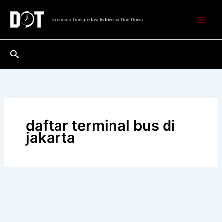
Lewati
ke
Informasi Transportasi Indonesia Dan Dunia
konten
Cari
daftar terminal bus di
jakarta