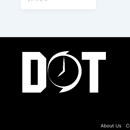
About Us
C