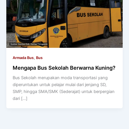
,
Armada Bus
Bus
Mengapa Bus Sekolah Berwarna Kuning?
Bus Sekolah merupakan moda transportasi yang
diperuntukan untuk pelajar mulai dari jenjang SD,
SMP, hingga SMA/SMK (Sederajat) untuk berpergian
dari […]