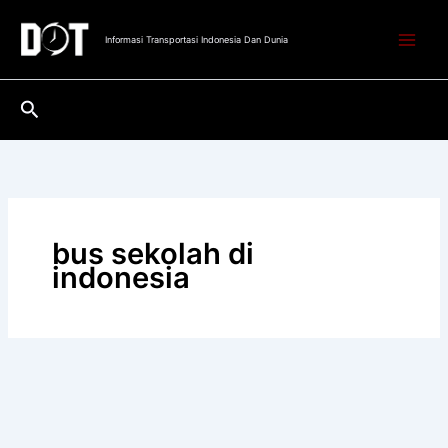
Lewati
ke
Informasi Transportasi Indonesia Dan Dunia
konten
Cari
bus sekolah di
indonesia