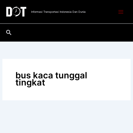
Lewati
ke
Informasi Transportasi Indonesia Dan Dunia
konten
Cari
bus kaca tunggal
tingkat