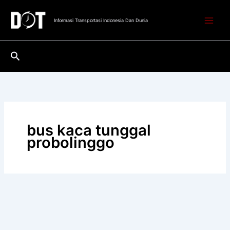
Lewati
ke
Informasi Transportasi Indonesia Dan Dunia
konten
Cari
bus kaca tunggal
probolinggo