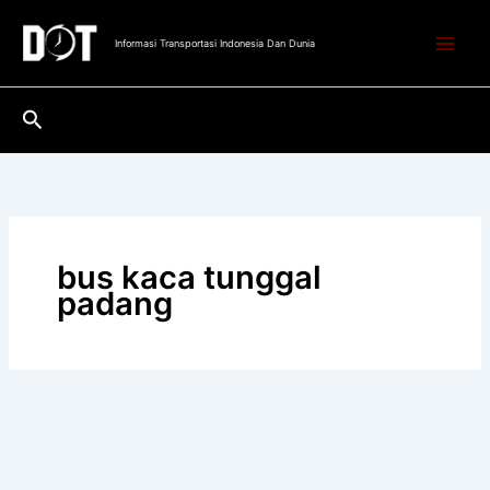
Lewati
ke
Informasi Transportasi Indonesia Dan Dunia
konten
Cari
bus kaca tunggal
padang