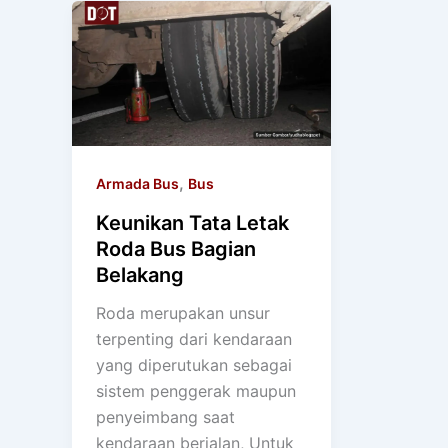
,
Armada Bus
Bus
Keunikan Tata Letak
Roda Bus Bagian
Belakang
Roda merupakan unsur
terpenting dari kendaraan
yang diperutukan sebagai
sistem penggerak maupun
penyeimbang saat
kendaraan berjalan, Untuk