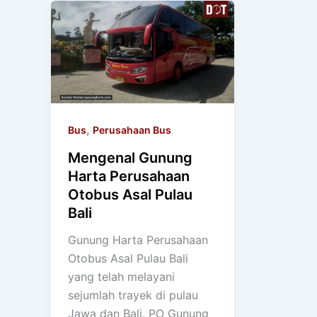
,
Bus
Perusahaan Bus
Mengenal Gunung
Harta Perusahaan
Otobus Asal Pulau
Bali
Gunung Harta Perusahaan
Otobus Asal Pulau Bali
yang telah melayani
sejumlah trayek di pulau
Jawa dan Bali. PO Gunung