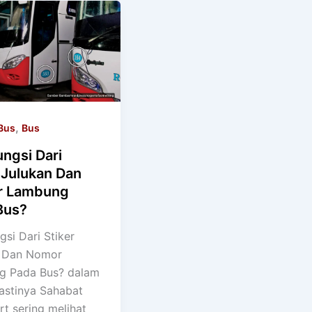
,
Bus
Bus
ngsi Dari
 Julukan Dan
r Lambung
Bus?
si Dari Stiker
n Dan Nomor
g Pada Bus? dalam
pastinya Sahabat
rt sering melihat