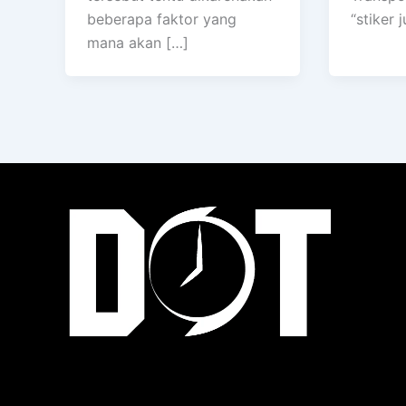
beberapa faktor yang
“stiker 
mana akan […]