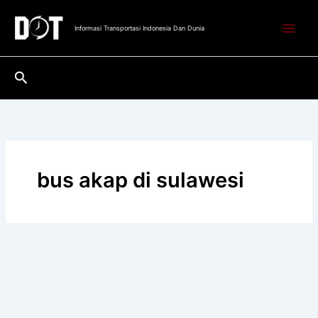
Lewati
ke
Informasi Transportasi Indonesia Dan Dunia
konten
Cari
bus akap di sulawesi