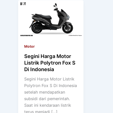
Motor
Segini Harga Motor
Listrik Polytron Fox S
Di Indonesia
Segini Harga Motor Listrik
Polytron Fox S Di Indonesia
setelah mendapatkan
subsidi dari pemerintah.
Saat ini kendaraan listrik
terus menjadi […]