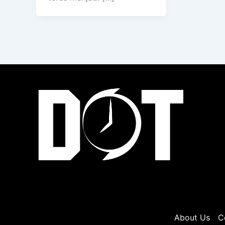
About Us
C