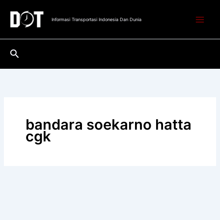
Lewati
ke
Informasi Transportasi Indonesia Dan Dunia
konten
Cari
bandara soekarno hatta
cgk