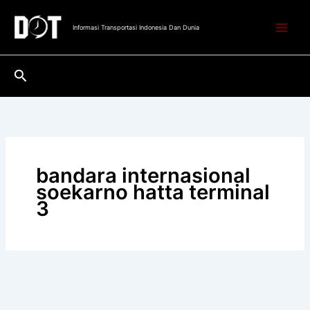
Lewati
ke
Informasi Transportasi Indonesia Dan Dunia
konten
Cari
bandara internasional
soekarno hatta terminal
3