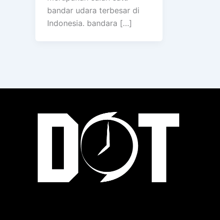
bandar udara terbesar di
Indonesia. bandara […]