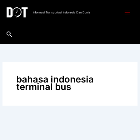
Lewati
ke
Informasi Transportasi Indonesia Dan Dunia
konten
Cari
bahasa indonesia
terminal bus